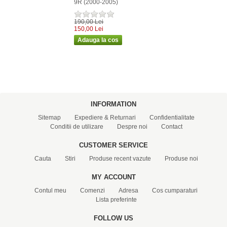
9R (2000-2005)
190,00 Lei
150,00 Lei
INFORMATION
Sitemap
Expediere & Returnari
Confidentialitate
Conditii de utilizare
Despre noi
Contact
CUSTOMER SERVICE
Cauta
Stiri
Produse recent vazute
Produse noi
MY ACCOUNT
Contul meu
Comenzi
Adresa
Cos cumparaturi
Lista preferinte
FOLLOW US