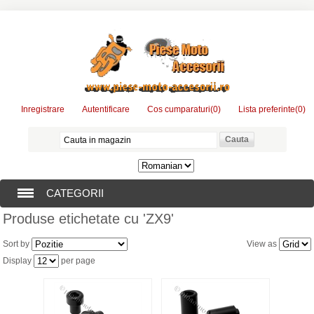
Inregistrare
Autentificare
Cos cumparaturi
(0)
Lista preferinte
(0)
CATEGORII
Produse etichetate cu 'ZX9'
PIESE MOTO
Sort by
View as
ACCESORII MOTO
Display
per page
CONSUMABILE MOTO